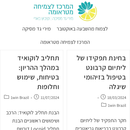
לצמוח מהשבעה באוקטובר
מירי גד מסיקה
המרכז לצמיחה מטראומה
בחינת תפקידו של
תחליב לוקואיד
ליתיום קרבונט
במהלך ההריון:
בטיפול בזיהומי
בטיחות, שימוש
שיגלה
וחלופות
1win Brazil
11/07/2024
18/03/2024
1win Brazil
הבנת תחליב לוקואיד: הרכב
חקר התפקיד של ליתיום
ושימושים ראשוניים הבנת
קרבונט בבריאות גריאטרית
תחליב Locoid דורשת